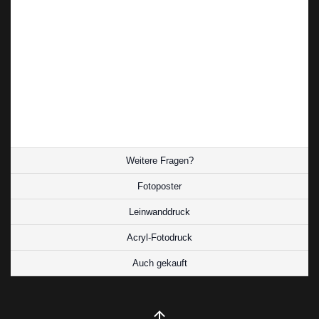
Marmor thront majestätisch auf einem Hügel
und blickt über die Landschaft.
Diese Fotokunst ist mehr als nur eine schöne
Perspektive des Big Buddha. Sie ist ein
Ausdruck der thailändischen Kultur und Religion
und ein Symbol für Frieden und Hoffnung.
Weitere Fragen?
Fotoposter
Leinwanddruck
Acryl-Fotodruck
Auch gekauft