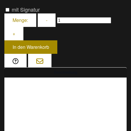
mit Signatur
Menge:
-
+
In den Warenkorb
Beschreibung
Majestätisches Weiß: Der Big Buddha von
Phuket
Ein beeindruckendes Bild des "Big Buddha" auf
Phuket, Thailand, ziert diese Fotografie. Die
riesige, 45 Meter hohe Statue aus weißem