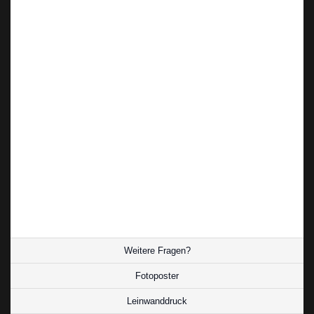
vermitteln. Die Komposition ist einfach und klar,
wodurch die Aufmerksamkeit auf die Buddha-
Statuen gelenkt wird.
Ein ideales Geschenk für Buddhisten und
Liebhaber der Fotokunst
Diese Fotografie ist ein ideales Geschenk für
Buddhisten und Liebhaber der Fotokunst. Sie ist
ein wunderschönes und inspirierendes
Kunstwerk, das jedem Raum eine besondere
Atmosphäre verleiht.
Weitere Fragen?
Fotoposter
Leinwanddruck