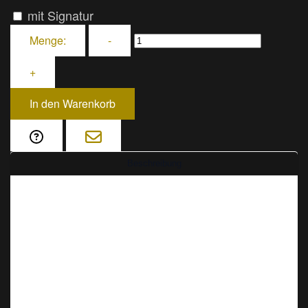
mit Signatur
Menge:
-
+
In den Warenkorb
Beschreibung
Ein beeindruckendes Bild voller Ruhe und
Harmonie
Diese Fotografie zeigt eine Reihe von Buddha-
Statuen, die in einer perfekten Linie angeordnet
sind. Die Statuen sind alle in derselben Pose,
mit geschlossenen Augen und einem friedlichen