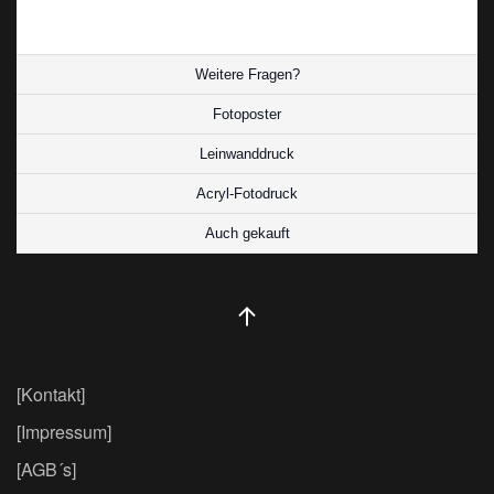
positive Energie in den Raum zu bringen.
Weitere Fragen?
Fotoposter
Leinwanddruck
Acryl-Fotodruck
Auch gekauft
[Kontakt]
[Impressum]
[AGB´s]