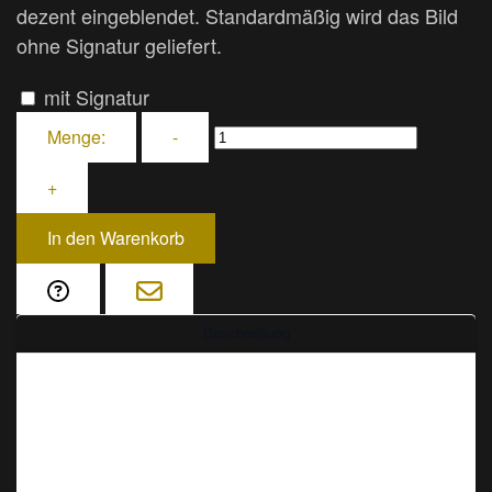
dezent eingeblendet. Standardmäßig wird das Bild
ohne Signatur geliefert.
mit Signatur
Menge:
-
+
In den Warenkorb
Beschreibung
Eintauchen in die Atmosphäre eines
traditionellen chinesischen Hauses
Dieses Foto fängt die Essenz eines
Ranong