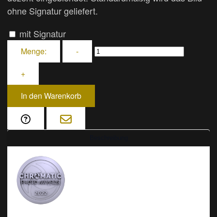
ohne Signatur geliefert.
mit Signatur
Menge:
-
+
In den Warenkorb
Beschreibung
Gleic
hzeitig habe ich 2022 beim
Chromatic AWARD für Fine Art
eine lobende Erwähnung
erhalten!