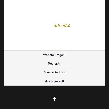
an Leichtigkeit und Lebensfreude – japanisch,
poetisch, unverkennbar.
Lebendig, farbenfroh, symbolträchtig – ein
Stil:
Motiv mit der typischen
-Note: Wo
Artem24
Kultur auf Emotion trifft und Fernweh Flügel
bekommt.
Weitere Fragen?
PosterArt
Acryl-Fotodruck
Auch gekauft