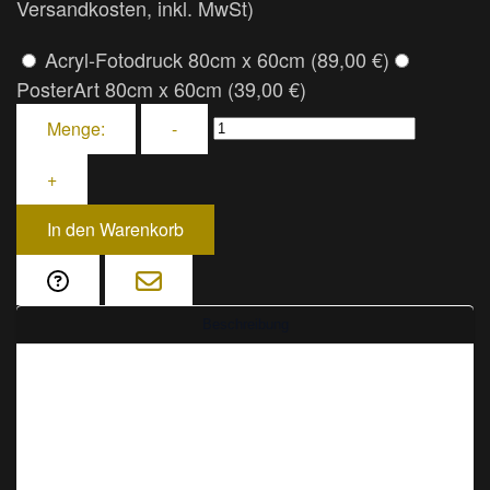
Versandkosten, inkl. MwSt)
Acryl-Fotodruck 80cm x 60cm (89,00 €)
PosterArt 80cm x 60cm (39,00 €)
Menge:
-
+
In den Warenkorb
Beschreibung
Fliegende Stoff-Karpfen im Wind der
Tradition
Ein Himmel voller Farben, Bewegung und
Symbolik – über der südlichen Küstenstadt