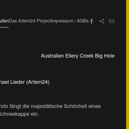
aufen
Das Artem24 Project
Impressum / AGBs
Australien Ellery Creek Big Hole
hael Lieder (Artem24)
to fängt die majestätische Schönheit eines
 Schneekappe ein.