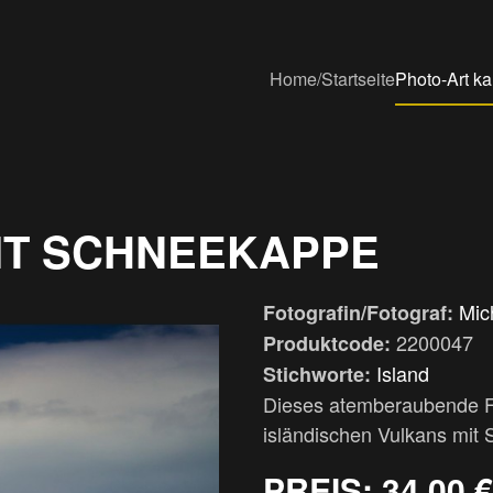
Home/Startseite
Photo-Art k
IT SCHNEEKAPPE
Mic
Fotografin/Fotograf:
2200047
Produktcode:
Island
Stichworte:
Dieses atemberaubende Fo
isländischen Vulkans mit
PREIS:
34,00 €