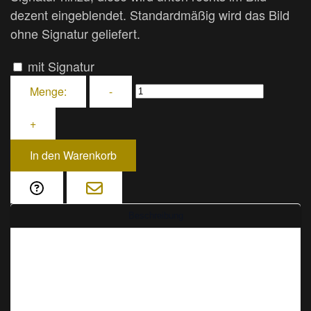
dezent eingeblendet. Standardmäßig wird das Bild
ohne Signatur geliefert.
mit Signatur
Menge:
-
+
In den Warenkorb
Beschreibung
Island - ein Land aus Feuer und Eis, wo sich
Gletscher und Vulkane, Wasserfälle und heiße
Quellen zu einer einzigartigen Landschaft
vereinen. Diese Traumlandschaft fängt