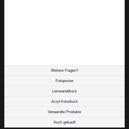
Natur Islands mit ihren weitläufigen
Landschaften und wilden Tieren.
ist mehr
Fotokunst Iceland Traumlandschaft
als nur ein Souvenir. Es ist ein Stück
isländischer Seele, das Sie mit nach Hause
nehmen können.
Weitere Fragen?
Fotoposter
Leinwanddruck
Acryl-Fotodruck
Verwandte Produkte
Auch gekauft